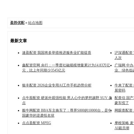
盈胜优配
»
站点地图
最新文章
速盈配资 我国将多举措推进服务业扩能提质
沪深通配资 
人次
鑫配资官网 央行：一季度社融规模增量累计为14.83万亿
广瑞网 中
元，比上年同期少3545亿元
业、绿色低
银丰配资 2026企业专用AI工作手机趋势分析
牛来了配资
展密码
点牛股配资 硬派外观强性能 男人心中的梦想越野 SUV 盘
配查信 国产
点
豪车慌了
般牛网配资 BBA车主换车了：尊界S800的10000台，是中
网眼查配资
国豪华的逆袭投名状
点点盈配资 MPEG
摩根策略 麦
AI裁员潮