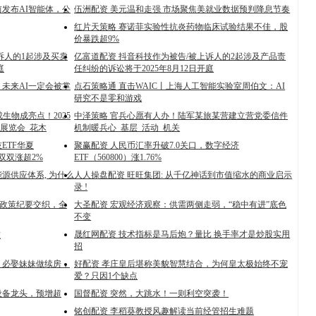
底前发布AI智能体，公
伍洲配资 美元温和走强 市场聚焦美就业数据预判降息节奏
红片天策略 赛诺菲实验性抗炎药物临床试验结果不佳，股
价暴跌超9%
诉人的1起涉及买卖
亿富道配资 抖音科技作为被告/被上诉人的2起涉及产品责
庭
任纠纷的诉讼将于2025年8月12日开庭
俊杰：未来AI一定会被掌
点石策略通 直击WAIC丨上海人工智能实验室周伯文：AI
研究不是零和游戏
生物成亮点！2025
中泽策略 官兵心愿有人办！陆军某旅某营建立营党委信件
展览会_花木
机制暖兵心_基层_活动_机关
ETF华夏
聚赢配资 人民币汇率升破7.0关口，数字经济
）双双涨超2%
ETF（560800）涨1.76%
源供应体系, 为什么
人人操盘配资 旺旺集团: 从千亿神话到市值缩水的商业启示
录 !
与政策纪要交织，全
大圣配资 宏观经济观察：供需两侧走弱，“稳中有进”底色
不变
晟红网配资 技术指标是马后炮？量比 换手率才是炒股实用
准
招
，必娶妹妹做续房，
好配资 孝庄皇后堪称美貌智慧结合，为何皇太极始终不宠
爱？只因1个缺点
设备龙头，预增超
国督配资 突然，大跳水！一则利空突袭！
铭创配资 李稻葵教授风趣解读当前经管招生难题