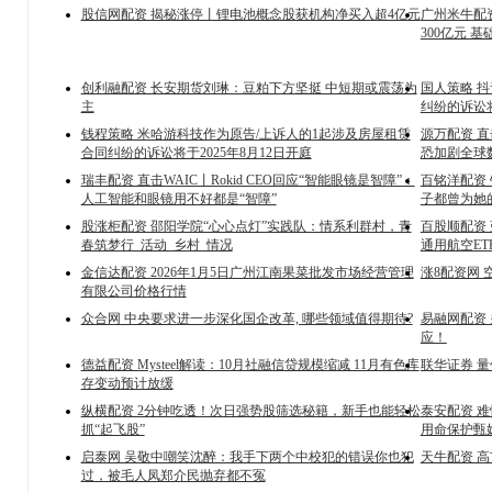
股信网配资 揭秘涨停丨锂电池概念股获机构净买入超4亿元
广州米牛配
300亿元 
创利融配资 长安期货刘琳：豆粕下方坚挺 中短期或震荡为
国人策略 
主
纠纷的诉讼将
钱程策略 米哈游科技作为原告/上诉人的1起涉及房屋租赁
源万配资 直
合同纠纷的诉讼将于2025年8月12日开庭
恐加剧全球
瑞丰配资 直击WAIC丨Rokid CEO回应“智能眼镜是智障”：
百铭洋配资
人工智能和眼镜用不好都是“智障”
子都曾为她
股涨柜配资 邵阳学院“心心点灯”实践队：情系利群村，青
百股顺配资
春筑梦行_活动_乡村_情况
通用航空ETF
金信达配资 2026年1月5日广州江南果菜批发市场经营管理
涨8配资网 
有限公司价格行情
众合网 中央要求进一步深化国企改革, 哪些领域值得期待?
易融网配资
应！
德益配资 Mysteel解读：10月社融信贷规模缩减 11月有色库
联华证券 
存变动预计放缓
纵横配资 2分钟吃透！次日强势股筛选秘籍，新手也能轻松
泰安配资 
抓“起飞股”
用命保护甄
启泰网 吴敬中嘲笑沈醉：我手下两个中校犯的错误你也犯
天牛配资 
过，被毛人凤郑介民抛弃都不冤