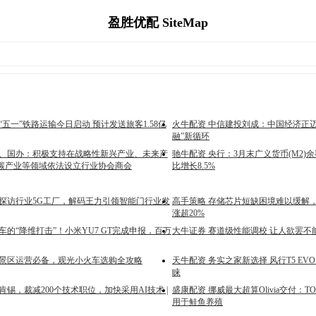
盈胜优配 SiteMap
“五一”铁路运输今日启动 预计发送旅客1.58亿
火牛配资 中信建投刘成：中国经济正
融”新循环
办、国办：积极支持在战略性新兴产业、未来产
驰牛配资 央行：3月末广义货币(M2)余额
碳产业等领域依法设立行业协会商会
比增长8.5%
 探访行业5G工厂，解码王力引领智能门行业发
高手策略 存储芯片短缺困境难以缓解
涨超20%
车的“降维打击”！小米YU7 GT完成申报，百万
大牛证券 赛道级性能调校 让人欲罢不
 景区运营必备，观光小火车选购全攻略
天牛配资 务实之家新选择 风行T5 E
睐
肯锡，裁减200个技术职位，加快采用AI技术 |
盛康配资 挪威最大超算Olivia交付：TO
用于鲑鱼养殖