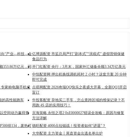
迈向“产业—科技—金
亿博源配资 市监总局严打“剧本式”“演戏式” 虚假营销保健
食品行为
353.86万亿元，同
开门红配资 央行：3月末，国家外汇储备余额3.34万亿美元
中恒配资网 押出机换线调机耗时 2 小时？这套方案 20 分钟
即可完成
，专家称电脑手机或
点搭网配资 2026奇瑞QQ快乐之夜盛大开幕，全新QQ3开启
盲订
能的高性能跑车
牛投客配资 异地买二手车，怎么查跨区域的维保记录？不
用跑 4S 店的实用技巧！
VO以空间动力赢得青
京海策略 永恒之塔2 0xE0000027错误全攻略：原因与修复
方法详解
P500排134，废热可
德旺配资 4000点拉锯战！投资者如何“进退”？
大华配资 主力资金丨尾盘资金出逃名单出炉