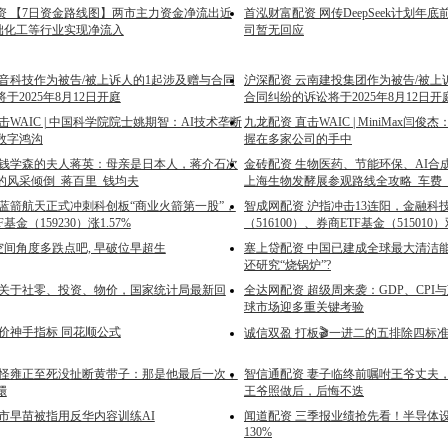
资 【7日资金路线图】两市主力资金净流出近
首泓财富配资 网传DeepSeek计划年
基础化工等行业实现净流入
司暂无回应
抖音科技作为被告/被上诉人的1起涉及赠与合同
沪深配资 云南建投集团作为被告/被上
于2025年8月12日开庭
合同纠纷的诉讼将于2025年8月12日开
击WAIC | 中国科学院院士姚期智：AI技术垄断
九龙配资 直击WAIC | MiniMax闫
数字鸿沟
握在多家公司的手中
 钱学森的夫人蒋英：母亲是日本人，蒋介石次
金砖配资 生物医药、节能环保、AI合成
的风采倾倒_蒋百里_钱均夫
上海生物发酵展参观路线全攻略_车费_
 蓝箭航天正式冲刺科创板“商业火箭第一股”，
智成网配资 沪指冲击13连阳，金融科技
基金（159230）涨1.57%
（516100）、券商ETF基金（515010
空间角度多跌点吧, 早破位早超生
塞上贷配资 中国已建成全球最大清洁能
还研究“烧锅炉”?
 关于社零、投资、物价，国家统计局最新回
全达网配资 超级周来袭：GDP、CPI
球市场迎多重关键考验
量价神手指标 同花顺公式
诚信双盈 打板🎬一进二的五排除四标
难怪雍正至死没扯断黄带子：那是他最后一次，
智信通配资 妻子临终前嘱咐王爷丈夫
嬛
王爷照做后，后悔不迭
高市早苗被指用反华内容训练AI
闻道配资 三季报业绩抢先看！半导体
130%