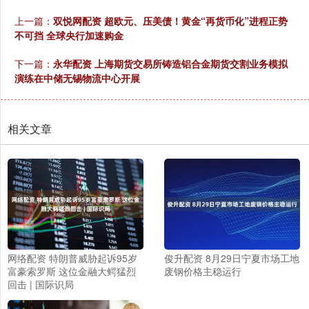
上一篇：
双悦网配资 超欧元、压美债！黄金“再货币化”进程正势
不可挡 全球央行加速购金
下一篇：
永华配资 上海期货交易所铸造铝合金期货交割业务模拟
演练在中储无锡物流中心开展
相关文章
网络配资 特朗普威胁起诉95岁
俊升配资 8月29日宁夏市场工地
富豪索罗斯 这位金融大鳄猛烈
废钢价格主稳运行
回击 | 国际识局