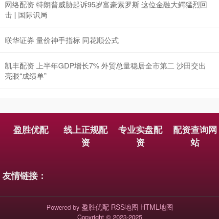
网络配资 特朗普威胁起诉95岁富豪索罗斯 这位金融大鳄猛烈回
击 | 国际识局
联华证券 量价神手指标 同花顺公式
凯丰配资 上半年GDP增长7% 外贸总量稳居全市第二 沙田交出
亮眼“成绩单”
盈胜优配
线上正规配
专业实盘配
配资查询网
资
资
站
友情链接：
盈胜优配
RSS地图
HTML地图
Powered by
Copyright
© 2023-2025