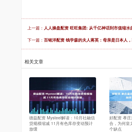
上一篇：
人人操盘配资 旺旺集团: 从千亿神话到市值缩水的
下一篇：
百铭洋配资 钱学森的夫人蒋英：母亲是日本人，
相关文章
德益配资 Mysteel解读：10月社融信
好配资 孝
贷规模缩减 11月有色库存变动预计
合，为何皇
放缓
个缺点