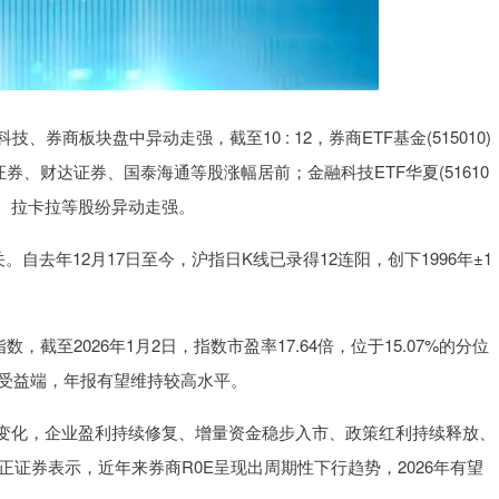
券商板块盘中异动走强，截至10 : 12，券商ETF基金(515010)
券、财达证券、国泰海通等股涨幅居前；金融科技ETF华夏(51610
针、拉卡拉等股纷异动走强。
大关。自去年12月17日至今，沪指日K线已录得12连阳，创下1996年±1
数，截至2026年1月2日，指数市盈率17.64倍，位于15.07%的分位
接受益端，年报有望维持较高水平。
变化，企业盈利持续修复、增量资金稳步入市、政策红利持续释放、
方正证券表示，近年来券商R0E呈现出周期性下行趋势，2026年有望