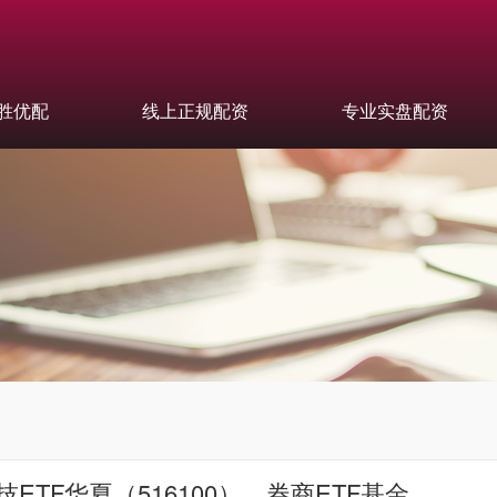
胜优配
线上正规配资
专业实盘配资
ETF华夏（516100）、券商ETF基金