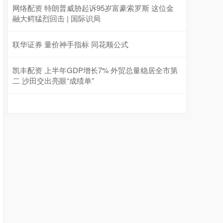
网络配资 特朗普威胁起诉95岁富豪索罗斯 这位金
融大鳄猛烈回击 | 国际识局
联华证券 量价神手指标 同花顺公式
凯丰配资 上半年GDP增长7% 外贸总量稳居全市第
二 沙田交出亮眼“成绩单”