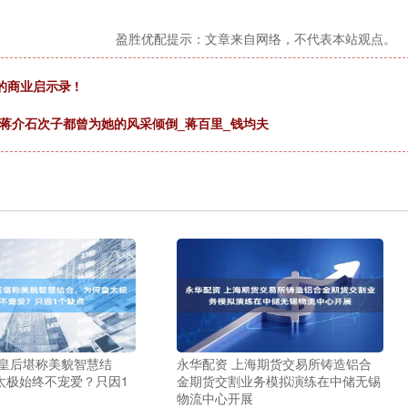
盈胜优配提示：文章来自网络，不代表本站观点。
商业启示录 !
蒋介石次子都曾为她的风采倾倒_蒋百里_钱均夫
庄皇后堪称美貌智慧结
永华配资 上海期货交易所铸造铝合
太极始终不宠爱？只因1
金期货交割业务模拟演练在中储无锡
物流中心开展