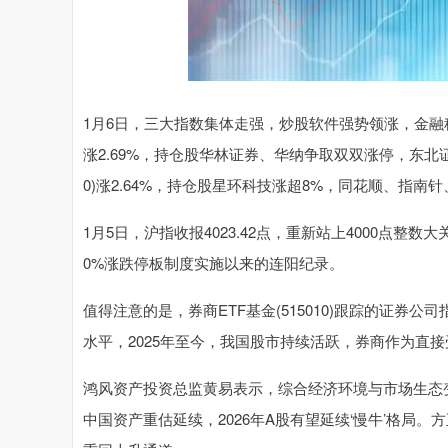
1月6日，三大指数集体走强，炒股软件强势领涨，金融科技、
涨2.69%，持仓股华林证券、华纳争取双双涨停，东北证
0)涨2.64%，持仓股星环科技涨超8%，同花顺、指南
1月5日，沪指收报4023.42点，重新站上4000点整数
0%涨跌停板制度实施以来的连阳纪录。
值得注意的是，券商ETF基金(515010)跟踪的证券公司指
水平，2025年至今，我国股市持续活跃，券商作为直
鸿风资产投资总监黄易表示，综合经济环境与市场生态
中国资产重估延续，2026年A股有望延续‘慢牛’格局。