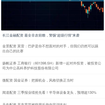
长江金融配资 最全非农前瞻，警惕“超级行情”来袭
金景配资 莫雷：巴萨是你不想面对的对手，但我们仍然可以踢
出自己的比赛
扬帆证券 工商银行（601398.SH）新增一起对外投资，被投资公
司为中公高科养护科技股份有限公司
微配资 国金证券：把握机会，风格切换正当时
闻道配资 三季报业绩抢先看！半导体设备龙头，预增超130%
天牛配资 高市早苗被指用反华内容训练AI