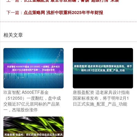
下一篇：
点点策略网 浅析中联重科2025年半年财报
相关文章
玖富智配 A500ETF基金
唐股盈配资 适老家具设计指南
（512050）一度翻红，盘中成
国家标准发布，将于明年2月1
交额近37亿元居同标的产品第
日正式实施_配置_产品_功能
一，杰瑞股份涨停