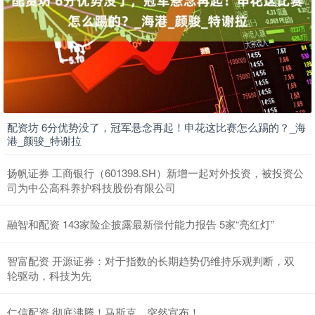
配资坊 6分优势没了，冠军悬念再起！申花这比赛怎么踢的？_海
港_颜骏_特谢拉
扬帆证券 工商银行（601398.SH）新增一起对外投资，被投资公
司为中公高科养护科技股份有限公司
融智和配资 143家险企披露最新偿付能力报告 5家“亮红灯”
智富配资 开源证券：对于指数的长期趋势仍维持乐观判断，双
轮驱动，科技为先
仁信配资 彻底沸腾！马斯克，突然宣布！