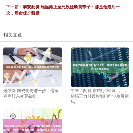
下一篇：
泰安配资 难怪雍正至死没扯断黄带子：那是他最后一
次，用命保护甄嬛
相关文章
选倍网 国资化更进一步！这家
牛来了配资 探访行业5G工厂，
券商股东变更获批
解码王力引领智能门行业发展密
码