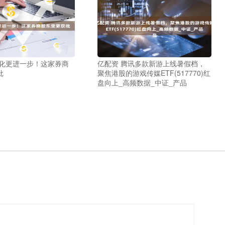
资化更进一步！这家券商
亿配资 腾讯多款新游上线暑假档，
批
聚焦港股的游戏传媒ETF(517770)红
盘向上_高频数据_中证_产品