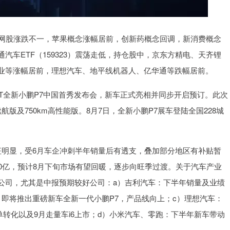
网股涨跌不一，苹果概念涨幅居前，创新药概念回调，新消费概念
车ETF（159323）震荡走低，持仓股中，京东方精电、天齐锂
业等涨幅居前，理想汽车、地平线机器人、亿华通等跌幅居前。
T全新小鹏P7中国首秀发布会，新车正式亮相并同步开启预订。此次
续航版及750km高性能版。8月7日，全新小鹏P7展车登陆全国228城
明显，受6月车企冲刺半年销量后有透支，叠加部分地区有补贴暂
0亿，预计8月下旬市场有望回暖，逐步向旺季过渡。关于汽车产业
公司，尤其是中报预期较好公司：a）吉利汽车：下半年销量及业绩
即将推出重磅新车全新一代小鹏P7，产品线向上；c）理想汽车：
单转化以及9月走量车i6上市；d）小米汽车、零跑：下半年新车带动