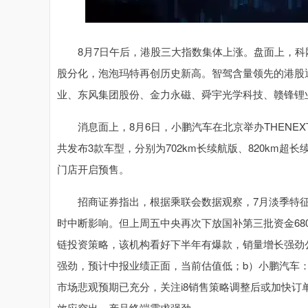
8月7日午后，港股三大指数集体上涨。盘面上，科
股分化，泡泡玛特再创历史新高。智驾含量领先的港股通汽
业、东风集团股份、金力永磁、舜宇光学科技、赣锋锂
消息面上，8月6日，小鹏汽车在北京举办THENEX
共发布3款车型，分别为702km长续航版、820km超长
门店开启预售。
招商证券指出，根据乘联会数据观察，7月淡季特征
时中断影响。但上周五中央再次下放国补第三批资金68
链投资策略，该机构看好下半年有爆款，销量增长强劲
强劲，预计中报业绩正面，当前估值低；b）小鹏汽车：
市场悲观预期已充分，关注i8销售策略调整后或加快订
效应突出，产品终端需求强劲。