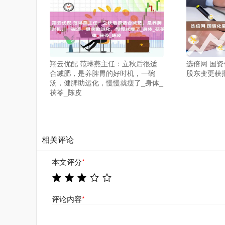
翔云优配 范琳燕主任：立秋后很适
选倍网 国
合减肥，是养脾胃的好时机，一碗
股东变更获
汤，健脾助运化，慢慢就瘦了_身体_
茯苓_陈皮
相关评论
本文评分
*
评论内容
*